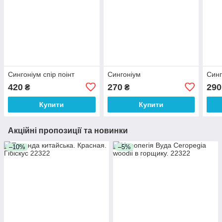
Сингоніум спір поінт
Сингоніум
Синг
420
270
290
₴
₴
Купити
Купити
Акційні пропозиції та новинки
–10%
–5%