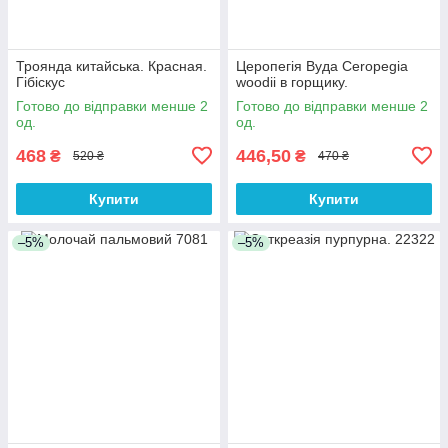
Троянда китайська. Красная.
Церопегія Вуда Ceropegia
Гібіскус
woodii в горщику.
Готово до відправки менше 2
Готово до відправки менше 2
од.
од.
468
446,50
₴
₴
520 ₴
470 ₴
Купити
Купити
–5%
–5%