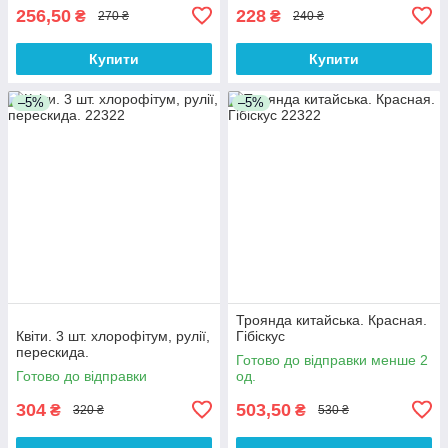
256,50
228
₴
₴
270 ₴
240 ₴
Купити
Купити
–5%
–5%
Троянда китайська. Красная.
Квіти. 3 шт. хлорофітум, рулії,
Гібіскус
перескида.
Готово до відправки менше 2
Готово до відправки
од.
304
503,50
₴
₴
320 ₴
530 ₴