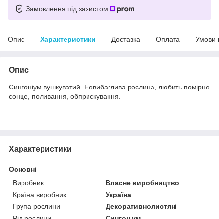
Замовлення під захистом
Опис
Характеристики
Доставка
Оплата
Умови 
Опис
Сингоніум вушкуватий. Невибаглива рослина, любить помірне
сонце, поливання, обприскування.
Характеристики
Основні
Виробник
Власне виробництво
Країна виробник
Україна
Група рослини
Декоративнолистяні
Рід рослини
Сингоніум