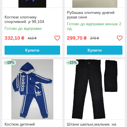
Рубашка хлопчику довгий
Костюм хлопчику
рукав синя
спортивний. р 98,104
Готово до відправки менше 2
Готово до відправки
од.
332,10
299,70
₴
₴
410 ₴
370 ₴
Купити
Купити
–19%
–15%
Костюм дитячий
Штани шкільні,мальчик. на