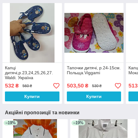
Капці
Тапочки дитячі, р.24-15см.
Капц
дитячі,р.23,24,25,26,27.
Польща.Viggami
Мока
Waldi. Україна
532
503,50
513
₴
₴
560 ₴
530 ₴
Купити
Купити
Акційні пропозиції та новинки
–19%
–19%