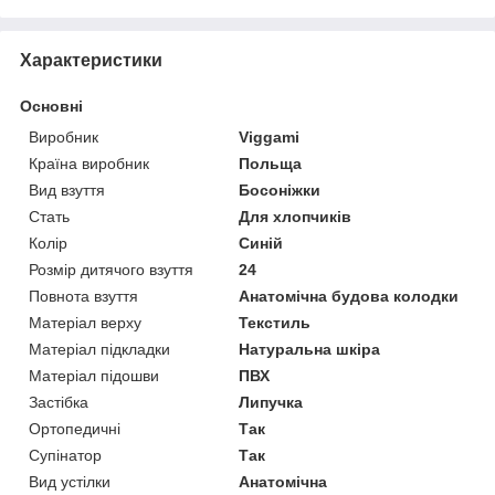
Характеристики
Основні
Виробник
Viggami
Країна виробник
Польща
Вид взуття
Босоніжки
Стать
Для хлопчиків
Колір
Синій
Розмір дитячого взуття
24
Повнота взуття
Анатомічна будова колодки
Матеріал верху
Текстиль
Матеріал підкладки
Натуральна шкіра
Матеріал підошви
ПВХ
Застібка
Липучка
Ортопедичні
Так
Супінатор
Так
Вид устілки
Анатомічна