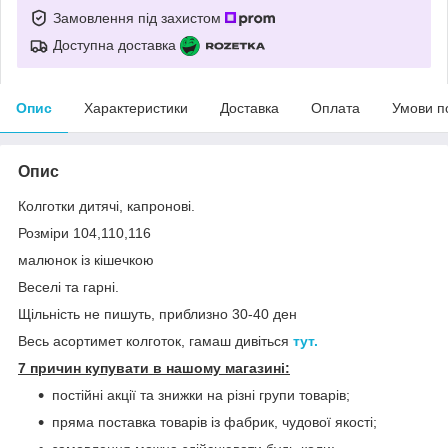
Замовлення під захистом
Доступна доставка
Опис
Характеристики
Доставка
Оплата
Умови п
Опис
Колготки дитячі, капронові.
Розміри 104,110,116
малюнок із кішечкою
Веселі та гарні.
Щільність не пишуть, приблизно 30-40 ден
Весь асортимет колготок, гамаш дивіться
тут.
7 причин купувати в нашому магазині:
постійні акції та знижки на різні групи товарів;
пряма поставка товарів із фабрик, чудової якості;