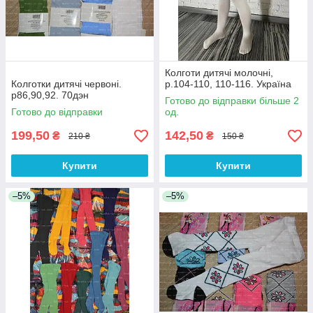
Колготи дитячі молочні,
Колготки дитячі червоні.
р.104-110, 110-116. Україна
р86,90,92. 70дэн
Готово до відправки більше 2
Готово до відправки
од.
199,50
142,50
₴
₴
210 ₴
150 ₴
Купити
Купити
–5%
–5%