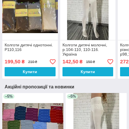
Колготи дитячі однотонні.
Колготи дитячі молочні,
Колг
Р110,116
р.104-110, 110-116.
різн
Україна
р98,
199,50
142,50
272
₴
₴
210 ₴
150 ₴
Купити
Купити
Акційні пропозиції та новинки
–5%
–5%