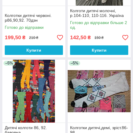
Колготи дитячі молочні,
Колготки дитячі червоні.
р.104-110, 110-116. Україна
р86,90,92. 70дэн
Готово до відправки більше 2
Готово до відправки
од.
199,50
142,50
₴
₴
210 ₴
150 ₴
Купити
Купити
–5%
–5%
Дитячі колготи 86, 92.
Колготки дитячі,демі, зріст.86-
бавовна
98