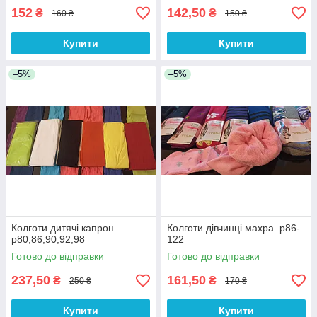
152
142,50
₴
₴
160 ₴
150 ₴
Купити
Купити
–5%
–5%
Колготи дитячі капрон.
Колготи дівчинці махра. р86-
р80,86,90,92,98
122
Готово до відправки
Готово до відправки
237,50
161,50
₴
₴
250 ₴
170 ₴
Купити
Купити