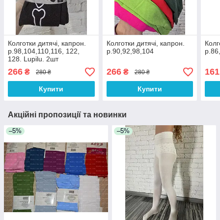
Колготки дитячі, капрон.
Колготки дитячі, капрон.
Колг
р.98,104,110,116, 122,
р.90,92,98,104
р.86
128. Lupilu. 2шт
266
266
161
₴
₴
280 ₴
280 ₴
Купити
Купити
Акційні пропозиції та новинки
–5%
–5%