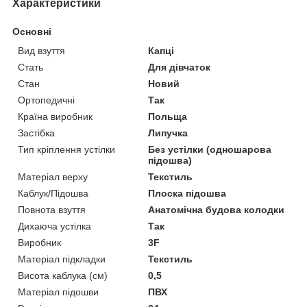
Характеристики
Основні
Вид взуття
Капці
Стать
Для дівчаток
Стан
Новий
Ортопедичні
Так
Країна виробник
Польща
Застібка
Липучка
Тип кріплення устілки
Без устілки (одношарова
підошва)
Матеріал верху
Текстиль
Каблук/Підошва
Плоска підошва
Повнота взуття
Анатомічна будова колодки
Дихаюча устілка
Так
Виробник
3F
Матеріал підкладки
Текстиль
Висота каблука (см)
0,5
Матеріал підошви
ПВХ