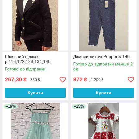
Шкільний піджак.
Джинси дитячі Pepperts 140
р.116,122,128,134,140
Готово до відправки менше 2
Готово до відправки
од.
267,30
972
₴
₴
330 ₴
1 200 ₴
Купити
Купити
–19%
–15%