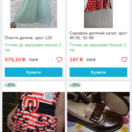
Сарафан дитячий,халат, зріст
Плаття дитяче, зріст 120
90-92, 92-98
Готово до відправки менше 2
Готово до відправки більше 2
од.
од.
575,10
187
₴
₴
710 ₴
220 ₴
Купити
Купити
–15%
–15%