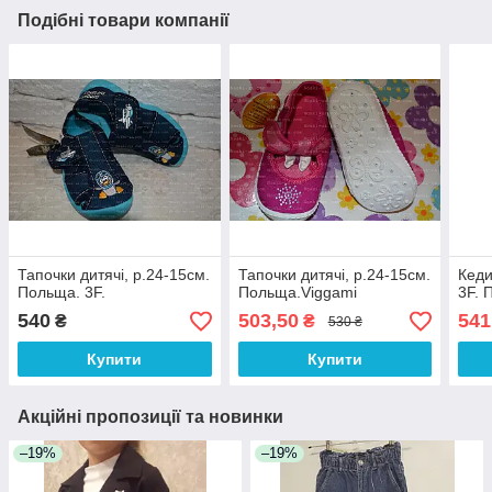
Подібні товари компанії
Тапочки дитячі, р.24-15см.
Тапочки дитячі, р.24-15см.
Кеди
Польща. 3F.
Польща.Viggami
3F. 
540
503,50
541
₴
₴
530 ₴
Купити
Купити
Акційні пропозиції та новинки
–19%
–19%