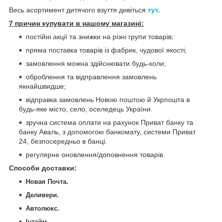
Весь асортимент дитячого взуття дивіться
тут.
7 причин купувати в нашому магазині:
постійні акції та знижки на різні групи товарів;
пряма поставка товарів із фабрик, чудової якості;
замовлення можна здійснювати будь-коли;
оброблення та відправлення замовлень
якнайшвидше;
відправка замовлень Новою поштою й Укрпошта в
будь-яке місто, село, оселедець України.
зручна система оплати на рахунок Приват банку та
банку Аваль, з допомогою банкомату, системи Приват
24, безпосередньо в банці.
регулярне оновлення/доповнення товарів.
Способи доставки
:
Новая Почта.
Деливери.
Автолюкс.
Інтайм.