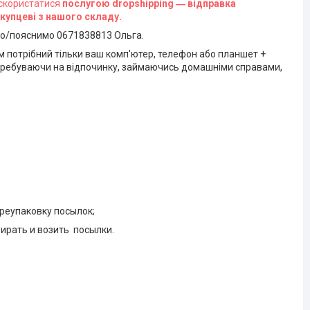
 скористатися
послугою dropshipping ― відправка
упцеві з нашого складу.
мо/пояснимо 0671838813 Ольга.
 потрібний тільки ваш комп'ютер, телефон або планшет +
 перебуваючи на відпочинку, займаючись домашніми справами,
ереупаковку посылок;
ирать и возить посылки.