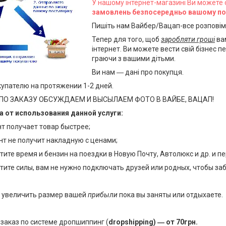
У нашому інтернет-магазині Ви можете
замовлень безпосередньо вашому пок
Пишіть нам Вайбер/Вацап-все розпові
Тепер для того, щоб
заробляти гроші
вам
інтернет. Ви можете вести свій бізнес
граючи з вашими дітьми.
Ви нам ― дані про покупця.
купателю на протяжении 1-2 дней.
 ПО ЗАКАЗУ ОБСУЖДАЕМ И ВЫСЫЛАЕМ ФОТО В ВАЙБЕ, ВАЦАП!
 от использования данной услуги:
 получает товар быстрее;
 не получит накладную с ценами;
ите время и бензин на поездки в Новую Почту, Автолюкс и др. и п
ите силы, вам не нужно подключать друзей или родных, чтобы заб
т увеличить размер вашей
прибыли
пока вы заняты или отдыхаете.
аказ по системе дропшиппинг (
dropshipping) ― от 70грн.