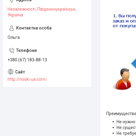
Незалежності, Південноукраїнськ,
Україна
Ольга
+380 (67) 183-88-13
http://noski-ua.com/
Преимущества 
Не нужно
Не сущес
Не требу