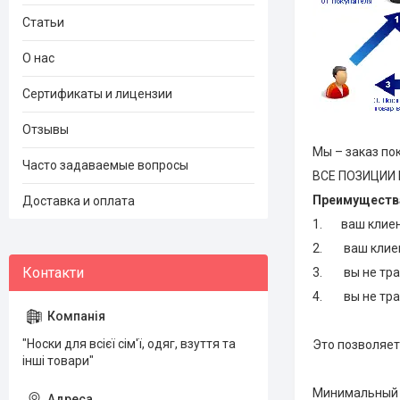
Статьи
О нас
Сертификаты и лицензии
Отзывы
Мы – заказ по
Часто задаваемые вопросы
ВСЕ ПОЗИЦИИ
Преимущества
Доставка и оплата
1. ваш клиент
2. ваш клиент
3. вы не трат
4. вы не трат
"Носки для всієї сім'ї, одяг, взуття та
Это позволяе
інші товари"
Минимальный з