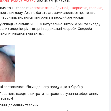
якісні
і
красиві товари
, але не всі це бачать...
им та ін. товарів:
колготки жіночі
/
дитячі
,
шкарпетки
,
тапочки,
ішнього вигляду. Але не багато хто замислюється про те, що
 кольори выстираются і вигорять в перший же місяць.
 складі не більше 20-30% натуральної нитки, а решта складу-
рослих алергію, різні шкірні та дихальні хвороби. Хвороби
накопичившись в організмі.
, які поставляють більш дешеву продукцію в Україну.
вартість входять витрати на транспортування, зберігання,
 товару!
итини, домашніх тварин?