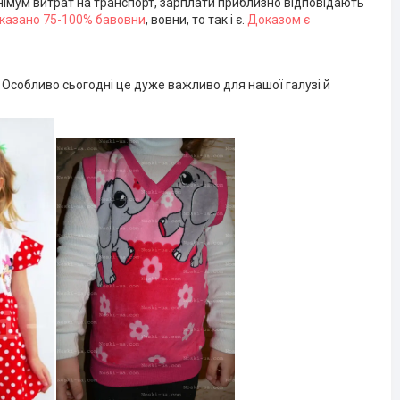
мінімум витрат на транспорт, зарплати приблизно відповідають
казано 75-100% бавовни
, вовни, то так і є.
Доказом є
и! Особливо сьогодні це дуже важливо для нашої галузі й