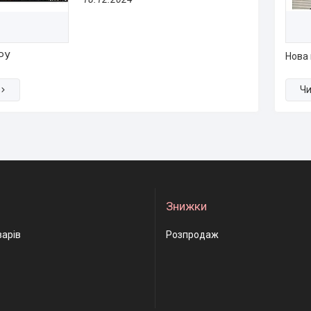
РУ
Нова 
Знижки
варів
Розпродаж