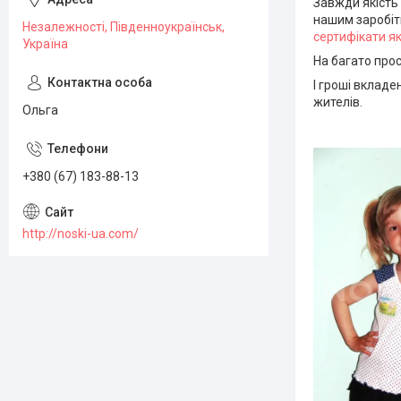
Завжди якість 
нашим заробіт
Незалежності, Південноукраїнськ,
сертифікати яко
Україна
На багато прос
І гроші вкладе
жителів.
Ольга
+380 (67) 183-88-13
http://noski-ua.com/