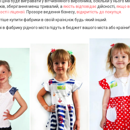
і ціна буде вигравати у вітчизняного виробника, оскільки у нього 
ків, зберігання менш тривалий, а
якість відповідає
дійсності,
якщо в
сті і ліцензії.
Прозоре ведення бізнесу,
відкритість до покупця.
тіше купити фабрики в своїй країні,ніж будь-який інший.
ні в фабрику рідного міста підуть в бюджет вашого міста або країн