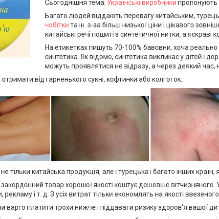
Сьогоднішня тема:
Українські виробники
пропонують
Багато людей віддають перевагу китайським, турецьк
чобітки
та ін. з-за більш низької ціни і цікавого зовн
китайські речі пошиті з синтетичної нитки, а яскраві
На етикетках пишуть 70-100% бавовни, хоча реально у
синтетика. Як відомо, синтетика викликає у дітей і до
можуть проявлятися не відразу, а через деякий час, 
отримати від гарненького сукні, кофтинки або колготок.
 не тільки китайська продукція, але і турецька і багато інших країн
закордонний товар хорошої якості коштує дешевше вітчизняного. У 
, рекламу і т. д. З усіх витрат тільки економлять на якості ввезеного
чи варто платити трохи нижче і піддавати ризику здоров'я вашої д