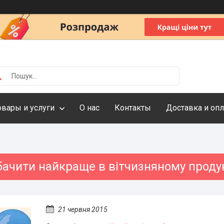
овары и услуги
О нас
Контакты
Доставка и опл
бачити найкраще в вітчизняному продук
21 червня 2015